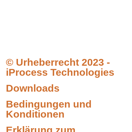
den Maschinenbau, die Automobilindustrie oder die
Verpackungsindustrie. Unsere Standorte in Jessenitz und
Walcz (Polen) sind als zertifizierte Schweißbetriebe auf die
Herstellung kompletter Schweißbaugruppen aus Aluminium,
Stahl und Edelstahl spezialisiert und übernehmen auch die
komplette Konstruktion Ihrer Baugruppen.
© Urheberrecht 2023 -
iProcess Technologies
Downloads
Bedingungen und
Konditionen
Erklärung zum