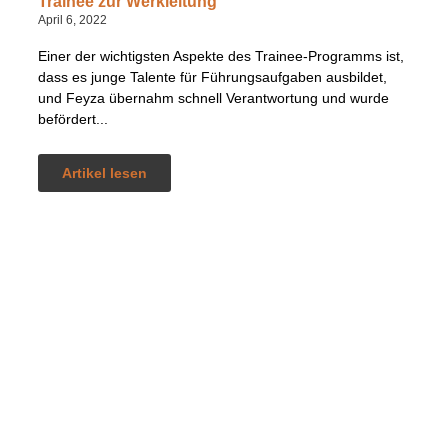
Trainee zur Werkleitung
April 6, 2022
Einer der wichtigsten Aspekte des Trainee-Programms ist,
dass es junge Talente für Führungsaufgaben ausbildet,
und Feyza übernahm schnell Verantwortung und wurde
befördert...
Artikel lesen
iProcess Technologies ist einer der führenden Anbieter von
Oberflächenbeschichtungen für verschiedene Branchen wie